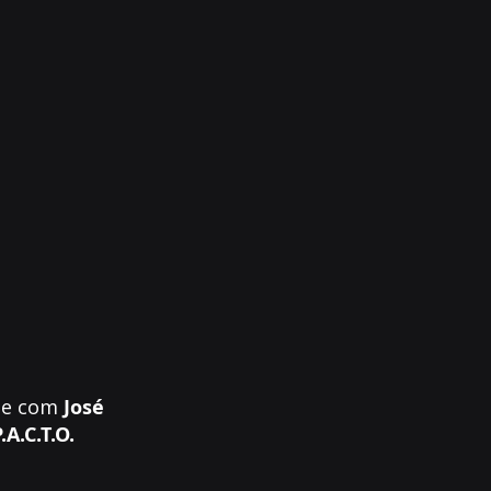
nte com
José
.C.T.O.​​