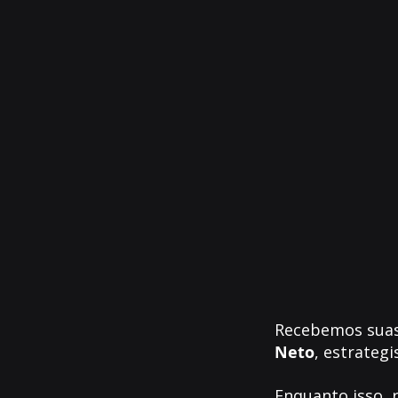
Recebemos suas 
Neto
, estrateg
Enquanto isso,