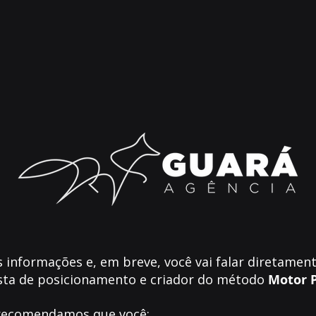
informações e, em breve, você vai falar diretame
ista de posicionamento e criador do método
Motor P.A
 recomendamos que você: