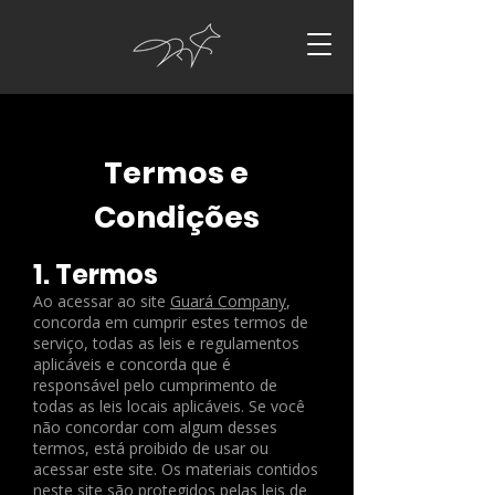
Termos e
Condições
1. Termos
Ao acessar ao site
Guará Company
,
concorda em cumprir estes termos de
serviço, todas as leis e regulamentos
aplicáveis ​​e concorda que é
responsável pelo cumprimento de
todas as leis locais aplicáveis. Se você
não concordar com algum desses
termos, está proibido de usar ou
acessar este site. Os materiais contidos
neste site são protegidos pelas leis de